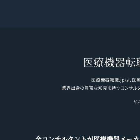
県;沖縄県;
川県;神奈
県;福島県;
城県;長崎
;静岡県;香
県;鹿児島
医療機器転職
医療機器転職.jpは、
業界出身の豊富な知見を持つコンサルタ
私
全コンサルタントが
医療機器メーカ