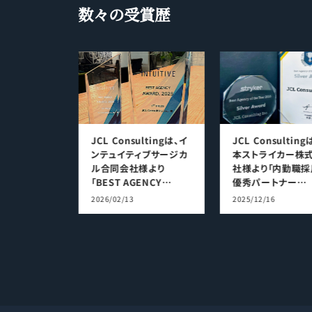
数々の受賞歴
ultingは、ア
JCL Consultingは、イ
JCL Consultin
パングループ
ンテュイティブサージカ
本ストライカー株
cy Day」
ル合同会社様より
社様より「内勤職採
 of the
「BEST AGENCY
優秀パートナー
rd 2024」を
AWARD, 2025」を受賞
（Silver）」を受賞
2026/02/13
2025/12/16
ました
致しました
した