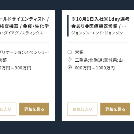
ールドサイエンティスト /
※10月1日入社※1day選考
検査機器 / 免疫・生化学
会あり◆医療機器営業 / サ
ュ・ダイアグノスティックス株
ージェリー事業本部
ジョンソン・エンド・ジョンソン株
社
式会社
プリケーションスぺシャリス
営業
京都
三重県;北海道;宮城県;山口
00万円～900万円
県;山形県;岐阜県;岡山県;岩
600万円～1000万円
手県;島根県;広島県;徳島県;
愛媛県;愛知県;福島県;秋田
県;青森県;静岡県;香川県;高
知県;鳥取県
に入り
詳細を見る
お気に入り
詳細を見る