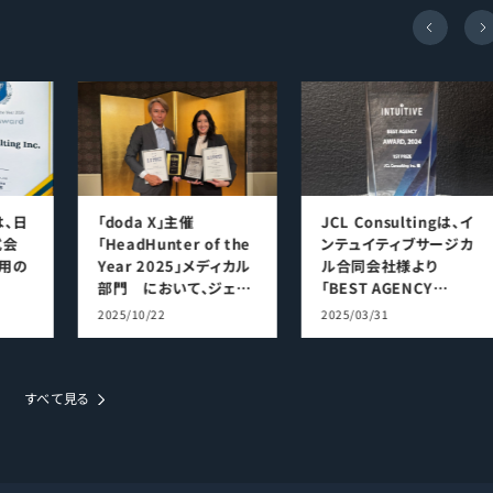
gは、日
「doda X」主催
JCL Consultingは、イ
式会
「HeadHunter of the
ンテュイティブサージカ
用の
Year 2025」メディカル
ル合同会社様より
部門 において、ジェイ
「BEST AGENCY
致しま
シーエルコンサルティン
AWARD 2024」を受賞
2025/10/22
2025/03/31
グは法人賞・個人賞をダ
致しました。
ブル受賞致しました。
すべて見る