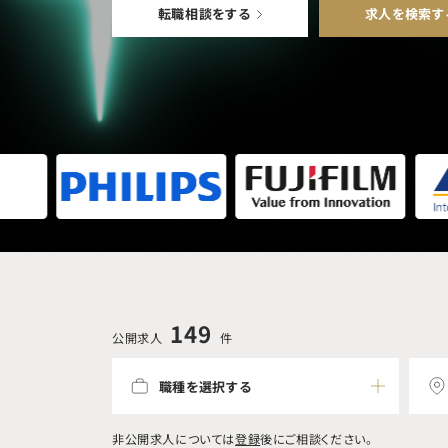
転職相談をする
求人を検索す
149
公開求人
件
職種を選択する
非公開求人については
登録
後にご相談ください。