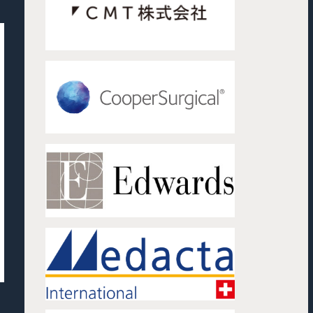
※10/1入社※医療機器営業
【業界未経験歓
/ TAVI（経カテーテル大動脈
営業 / カテーテ
弁留置術）のトップメーカー
エドワーズライフサイエンス合同
インターベンシ
テルモ株式会社
会社
ムズ事業
営業
北海道;宮城県;
県;千葉県;東京
550万円～950
新潟県;石川県;
営業
県;愛知県;京都
東京都;広島県;愛知県;福岡
庫県;岡山県;広
県;大阪府
600万円～1250万円
福岡県;沖縄県
お気に入り
詳細を見る
お気に入り