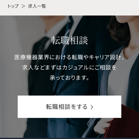
時間的制約のある中でも、デジタルの活用
トップ
求人一覧
んのQOL向上を目指しています。 【具体的
や担当施設のマネジメントの工夫により、成
な業務内容】 ○医療のあたりまえに挑戦し、
果を生み出しやすいビジネスです。性別を問
最適な製品提案を通して、患者さんのQOL
わず、デジタルやエリアマネジメント、面談
転職相談
向上に向けて医師とともに市場を創造する
スキルなど汎用性のあるスキルの向上が求
○担当テリトリー/病院を持ち、整形外科医
められ、トレーニング機会の提供もさること
医療機器業界における転職やキャリア設計、
師に対して新たな縫合糸・皮膚用接着剤の
ながら、実践を通じて自己成長が可能です。
求人などまずはカジュアルにご相談を
需要喚起に特化し活動する ○自社製品の安
○研修では、専門性の高い知識を習得する
承っております。
全適正使用啓発のための情報提供を行い、
為に、Onlineで実施可能な事前学習を用意
質の高い手術が行われる環境に貢献する ○
し、ご自分に合ったペースで学習を進めてい
整形外科ビジネスを加速させるための情報
転職相談をする
き、クラスでのOnsiteでは事前学習では分
連携・発信を行い、担当テリトリー・病院外
からない点や臨床現場での情報を補完して
に対しても影響力を発揮する
いきます。