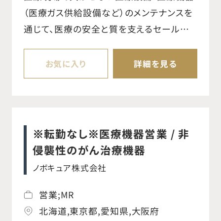
械・インプラントの手配と医療機器の説明 ○
（医療ガス供給設備など）のメンテナンスを
医師・代理店・看護師向けの勉強会の実施
通じて、医療の安全と質を支えるセールスエ
○資料・見積書作成などの事務業務 ※整形
ンジニア職です。 医療ガス設備は治療や病
外科事業は分離・独立し、DePuy Synthes
院運営に直結するため、正確性と責任感が
お気に入り
詳細を見る
として新会社設立予定です。18〜24ヶ月以
求められる社会貢献性の高い業務です。担
内のセパレーション完了を見込み、本ポジ
当エリアの官公庁、大学病院、民間医療法
ションは完了後、同社の雇用体系・制度・福
人などの医療施設を定期訪問し、点検・修
利厚生が適用されます。詳細は適切なタイ
理・保守を実施します。日々のコミュニケー
※転勤なし※医療機器営業 / 非
ミングで通知予定です。
ションを通じて信頼関係を築きながら、現状
侵襲性のがん治療機器
の確認だけでなく、将来的な不具合の兆候
ノボキュア株式会社
を捉えた改善提案も行い、トラブルの未然
防止に貢献します。 また、医療環境の衛生
営業;MR
管理、災害対策、医療機器・高品質LEDの提
北海道,東京都,愛知県,大阪府