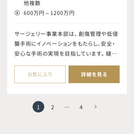
え、製品提案を通じた価値創造を行う。 ○担
他複数
当テリトリー/病院を持ち、エリアをマネジメ
600万円～1200万円
ントしながら、自社製品の売上最大化を行
う。 ○販売する医療デバイスのプロとなり、
サージェリー事業本部は、 創傷管理や低侵
疾患・治療のプロである医師のパートナー
襲手術にイノベーションをもたらし、安全・
となり信頼関係を築き販売につなげる。
安心な手術の実現を目指しています。 縫合
【魅力・やりがい】 ○脳血管内治療は比較的
用製品や創傷管理製品、操作性の高い鏡視
歴史が浅く、デバイスメーカーは、最新の医
下手術用製品などの豊富なラインナップを
お気に入り
詳細を見る
療技術とイノベーションに関わることができ
揃え、外科手術製品の開発で世界をリード
る環境です。国内外の専門家と協力して、最
しています。さらに製品の適正使用の推進
先端の治療法やデバイスの導入を通じて、
や、術後の感染リスクを低減し、傷口が目立
1
2
…
4
脳卒中や脳疾患の患者の生活を改善するこ
たない縫合方法の普及などにも注力してい
とができます。 ○ニューロバスキュラー営業
ます。患者さんの身体への負担が少ない手
部では、1/3が女性と、女性も活躍しやすく、
術の安全な実施だけでなく、術後の患者さ