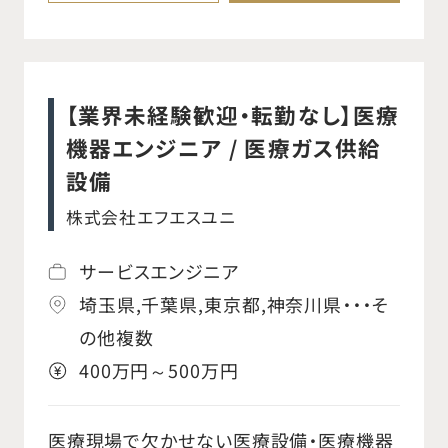
アや外傷などに対する手術で使用される脊
椎固定用インプラントや手術器械を提供し、
脊椎疾患の治療に貢献しています。リーディ
ングカンパニーとして、製品開発・供給に加
【業界未経験歓迎・転勤なし】医療
え、低侵襲な手術手技や新たな治療法の提
機器エンジニア / 医療ガス供給
案にも注力しています。 【魅力・やりがい】
設備
難易度の高い手術を支える仕事であり、患
株式会社エフエスユニ
者様の回復を実感できるやりがいがありま
す。研修はボーンモデルを用いたハンズオン
サービスエンジニア
とオンライン学習、集合研修・OJTを組み合
埼玉県,千葉県,東京都,神奈川県・・・そ
わせて行い、未経験からでも段階的に知識
の他複数
と実践力を習得できます。 【業務内容】 ○医
400万円～500万円
師への製品紹介・情報提供および手術の打
ち合わせ ○手術立会い ○手術に必要な器
医療現場で欠かせない医療設備・医療機器