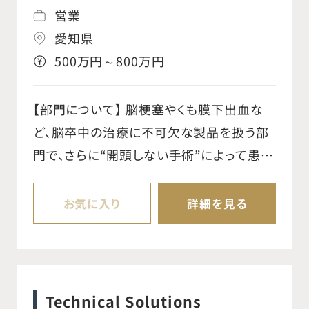
て、同社製品を使用いただくためのアプロ
営業
ーチ。 ○サーティフィケイト（手術用ロボッ
愛知県
ト"ダビンチシステム"を使用するための認
500万円～800万円
定証）取得のサポート。 ○同社製品の適性使
用のための医療従者とのトレーニング。 ○外
【部門について】 脳梗塞やくも膜下出血な
科医、医療スタッフとのダビンチ手術に関す
ど、脳卒中の治療に不可欠な製品を扱う部
るMTG、手術の立会い。 【働き方】 ホームオ
門で、さらに“開頭しない手術”によって患者
フィスから担当病院・施設の間を直行直帰
さんのQOL（quality of life、一人ひとりの
で営業するスタイルです。 定期的に上司と
生活の質）をサポートしている部門です。足
お気に入り
詳細を見る
の同行営業、チームミーティング等を開催し
の付け根からカテーテルを挿入し、血管の
ています。
中から脳の病変部を治療するため、開頭手
術と比べ体への負担が少なく、とてもニー
ズの高い分野です。具体的には、脳血管内に
Technical Solutions