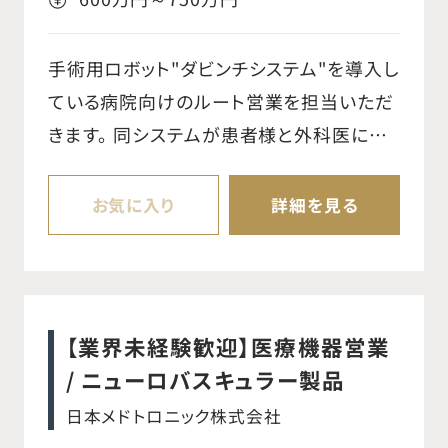
手術用ロボット"ダビンチシステム"を導入し
ている病院向けのルート営業を担当いただ
きます。 同システムが患者様と外科医にも
たらす効果のエビデンスをはじめとする
様々な情報提供を行い、利用のさらなる促
お気に入り
詳細を見る
進に繋げます。 また同製品を安全に正しく
ご利用いただくための環境整備やトレーニ
ングの機会提供も行っていただきます。 ※
ダビンチシステムそのものの営業ではあり
【業界未経験歓迎】医療機器営業
ません。 ダビンチシステム導入済み病院
/ ニューロバスキュラー製品
に対する営業活動になります。 ○手術ロボッ
日本メドトロニック株式会社
ト"ダビンチシステム"導入済み病院に対し