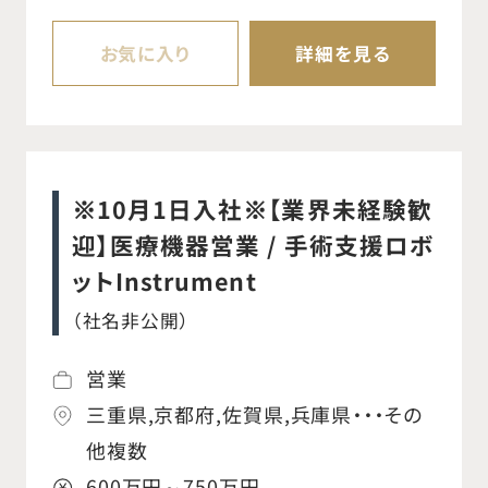
す。 ○整形外科関連製品の病院への営業活
動全般 ○整形外科のドクターへ製品・手技
お気に入り
詳細を見る
の情報提供を行う ○代理店と協力し各地域
において販売活動を行う ○基本的に自宅よ
り直行直帰、モバイル環境において業務を
行う 変更の範囲：会社の定める業務
※10月1日入社※【業界未経験歓
迎】医療機器営業 / 手術支援ロボ
ットInstrument
（社名非公開）
営業
三重県,京都府,佐賀県,兵庫県・・・その
他複数
600万円～750万円