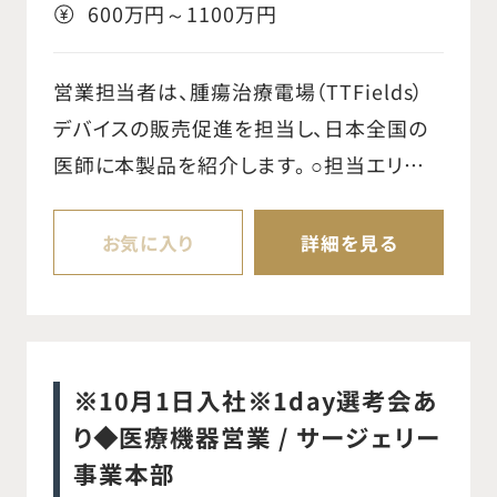
案、医療従事者への教育支援など、多角的
600万円～1100万円
なサービスを提供し、医療現場全体の安全
と安心をトータルでサポートします。 単なる
営業担当者は、腫瘍治療電場（TTFields）
メンテナンスにとどまらず、お客様の課題解
デバイスの販売促進を担当し、日本全国の
決に寄り添い、最適な提案を行うことが重
医師に本製品を紹介します。 ○担当エリアの
要な役割であり、医療の安全を根幹から支
基幹病院・大学病院と強固で親密な関係を
える非常に重要なポジションです。
築き、市場機会を開拓する ○日本営業部の
お気に入り
詳細を見る
OKR（目標と成果指標）と戦略を深く理解
し、担当エリアの市場戦略を分析・計画・実
行する ○担当エリアのDSS（デバイスサポー
トスタッフ）と連携し、市場開発を積極的に
※10月1日入社※1day選考会あ
推進する ○医師に対してデバイスに関する
り◆医療機器営業 / サージェリー
適切な情報を提供し、販売を促進する ○病
事業本部
院との契約締結およびPMS（販売後調査）