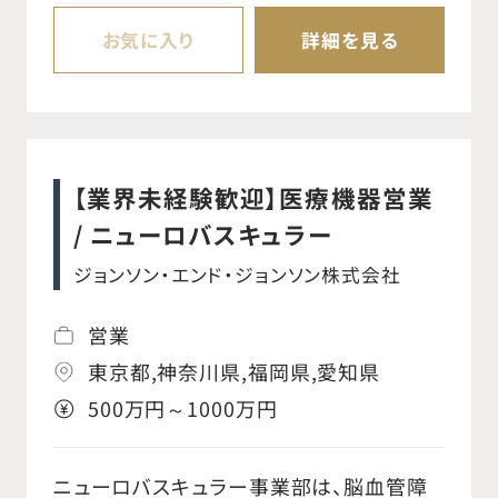
ございます。 ※病院への訪問も有りますが、
お気に入り
詳細を見る
WEBでの説明や対応もあるため、テレワー
クの頻度も多いです。 【具体的な業務内容】
○スキルシュミレーターの病院への導入時
のシステムの環境整備全般 ○ネットワーク
【業界未経験歓迎】医療機器営業
の開通、病院側のインフラの工事、セキュリ
/ ニューロバスキュラー
ティ対策などの相談 ○海外本社とのデータ
ジョンソン・エンド・ジョンソン株式会社
連携 ○患者同意、必要に応じて倫理委員会
へのサポート ○施設導入時は約3か月程度
営業
での短期業務となる見込み
東京都,神奈川県,福岡県,愛知県
500万円～1000万円
ニューロバスキュラー事業部は、脳血管障