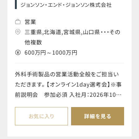
ジョンソン・エンド・ジョンソン株式会社
アンケートの信用管理を行う ○治療開始時
に病院や他部署と連携し、デバイスの手配
営業
を行う ○PMSアンケートの説明および回収
三重県,北海道,宮城県,山口県・・・その
を行う ○日々の業務を通じて、チーム内で成
他複数
功事例の共有や有効なフィードバックを提
600万円～1000万円
供 ○国内出張があります（宿泊を伴う場合
あり）
外科手術製品の営業活動全般をご担当い
ただきます。 【オンライン1day選考会】※事
前説明会 参加必須 入社月：2026年10月
1日 ・選考会8月1日（土）、8月22日（土） ※
説明会は、各選考会週の水曜日19:00-
お気に入り
詳細を見る
20:00 【具体的な業務内容】 ○外科を中心
に、手術全般に使用される、縫合糸、皮膚用