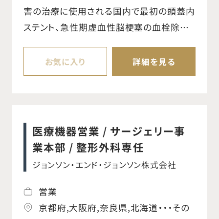
害の治療に使用される国内で最初の頭蓋内
ステント、急性期虚血性脳梗塞の血栓除去
デバイスを取り扱っています。 虚血領域にお
けるアンメットニーズに応えられる画期的
お気に入り
詳細を見る
なソリューションの提供を通じて、脳卒中の
軌跡を変え、脳卒中治療をさらに加速させ
ることを使命としています。 【業務内容】 ○
脳神経外科、放射線科、血管外科の疾患に
医療機器営業 / サージェリー事
対して行われる低侵襲治療の血管内治療用
業本部 / 整形外科専任
デバイスの販売活動。 ○自社製品の安全適
ジョンソン・エンド・ジョンソン株式会社
正使用啓発のための情報提供を行い、質の
高い手術が行われる環境を医療従事者とと
営業
もに創造する。 ○医療従事者のニーズを捉
京都府,大阪府,奈良県,北海道・・・その