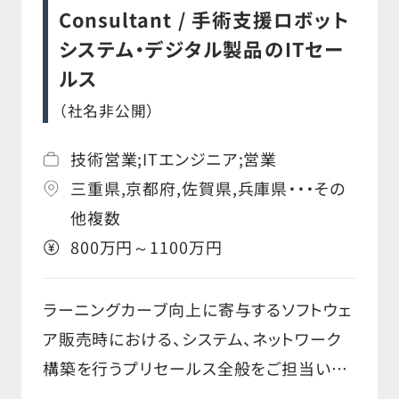
挿入する「塞栓コイル」や「血栓除去用デバ
Consultant / 手術支援ロボット
イス」、それらを体内で誘導する「カテーテ
システム・デジタル製品のITセー
ル」などを扱っています。 【業務内容】 医療
ルス
従事者や代理店に対し当社が扱う製品の営
（社名非公開）
業活動を行っていただきます。業務内容に
は以下が含まれます。 ○担当製品の営業活
技術営業;ITエンジニア;営業
動 ○担当地域の顧客に対する、デモンストレ
三重県,京都府,佐賀県,兵庫県・・・その
ーションや手技サポート ○担当地域におけ
他複数
る販売戦略の策定・実施 ○会議、研究会、セ
800万円～1100万円
ミナーなど、担当地域におけるイベントの実
施 ○関連する競合のマーケット分析および
ラーニングカーブ向上に寄与するソフトウェ
報告
ア販売時における、システム、ネットワーク
構築を行うプリセールス全般をご担当いた
だきます。機器本体の営業は別途チームが