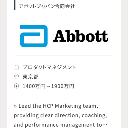
りまとめ ○ドイツ本社へのエスカレーション
アボットジャパン合同会社
および技術連携 ○本社からの技術情報の国
内展開 ○保守用パーツの在庫および発注管
理 ○Salesチームからの問い合わせ対応 ○
見積書作成および手配 ○図面手配および必
要に応じた作図対応 ○社内承認プロセスの
管理・対応 ○Marketingチームと連携した
プロダクトマネジメント
在庫管理および発注計画
東京都
1400万円～1900万円
○ Lead the HCP Marketing team,
providing clear direction, coaching,
and performance management to