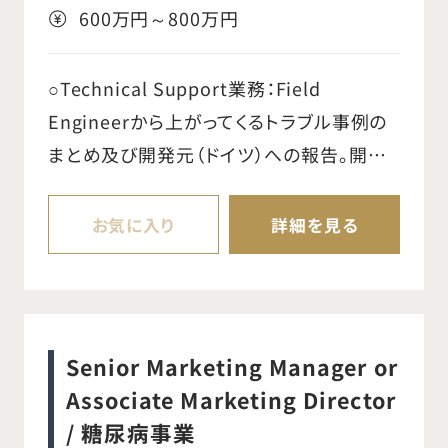
600万円～800万円
achieve sales targets.
○Technical Support業務：Field
Engineerから上がってくるトラブル事例の
まとめ及び開発元（ドイツ）への報告。開発
元から発信される情報を国内チームへ発
信。製品保守用パーツ管理等。 ○Project
お気に入り
詳細を見る
Management業務：Sales Teamからの質
問や見積り手配、図面手配（場合によって作
図）、国内承認処理。Marketing Teamと協
業し、適切な国内在庫の把握及び発注管
Senior Marketing Manager or
理。 【具体的な業務内容】 ○Field
Associate Marketing Director
Engineerから報告されるトラブル内容の取
/ 糖尿病事業