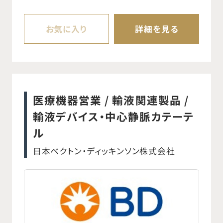
ensure high team effectiveness. ○
Develop an overall HCP Marketing
お気に入り
詳細を見る
strategy and annual plans aligned
with ADC strategic goals. ○ Serve as
the primary owner of all HCP
marketing initiatives in Japan,
医療機器営業 / 輸液関連製品 /
ensuring strategic alignment, quality
輸液デバイス・中心静脈カテーテ
execution, and cross‑functional
ル
collaboration. ○ Plan and Develop
日本ベクトン・ディッキンソン株式会社
sales tools to help the sales team
communicate with the HCPs in an
innovative and scientific way. ○
Create hospital channel plans for