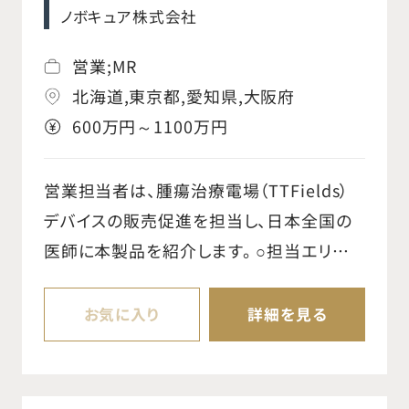
ノボキュア株式会社
を捉えた改善提案も行い、トラブルの未然
防止に貢献します。 また、医療環境の衛生
営業;MR
管理、災害対策、医療機器・高品質LEDの提
北海道,東京都,愛知県,大阪府
案、医療従事者への教育支援など、多角的
600万円～1100万円
なサービスを提供し、医療現場全体の安全
と安心をトータルでサポートします。 単なる
営業担当者は、腫瘍治療電場（TTFields）
メンテナンスにとどまらず、お客様の課題解
デバイスの販売促進を担当し、日本全国の
決に寄り添い、最適な提案を行うことが重
医師に本製品を紹介します。 ○担当エリアの
要な役割であり、医療の安全を根幹から支
基幹病院・大学病院と強固で親密な関係を
える非常に重要なポジションです。
築き、市場機会を開拓する ○日本営業部の
お気に入り
詳細を見る
OKR（目標と成果指標）と戦略を深く理解
し、担当エリアの市場戦略を分析・計画・実
行する ○担当エリアのDSS（デバイスサポー