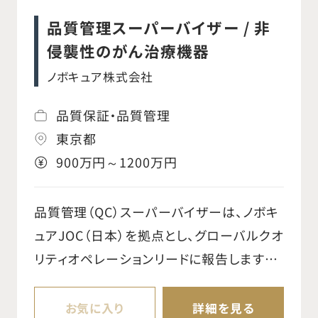
トスタッフ）と連携し、市場開発を積極的に
品質管理スーパーバイザー / 非
推進する ○医師に対してデバイスに関する
侵襲性のがん治療機器
適切な情報を提供し、販売を促進する ○病
ノボキュア株式会社
院との契約締結およびPMS（販売後調査）
アンケートの信用管理を行う ○治療開始時
品質保証・品質管理
に病院や他部署と連携し、デバイスの手配
東京都
を行う ○PMSアンケートの説明および回収
900万円～1200万円
を行う ○日々の業務を通じて、チーム内で成
功事例の共有や有効なフィードバックを提
品質管理（QC）スーパーバイザーは、ノボキ
供 ○国内出張があります（宿泊を伴う場合
ュアJOC（日本）を拠点とし、グローバルクオ
あり）
リティオペレーションリードに報告します。
QCスーパーバイザーは、日本における品質
検査活動の調整を担当します。これには、検
お気に入り
詳細を見る