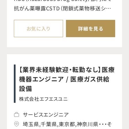
抗がん薬曝露CSTD（閉鎖式薬物移送シス
テム）Huber 針を担当する Sales
Representative を募集します。 HDS 部門
お気に入り
詳細を見る
のミッションは、「がんと闘う患者さんを支え
る全ての人々を職業性曝露から守ること」
であり、薬剤部・化学療法室・看護部および
医師への営業活動を担当します。 【主な職
【業界未経験歓迎・転勤なし】医療
務内容】 ○担当地域の営業戦略の立案、実
機器エンジニア / 医療ガス供給
行、および進捗管理 ○営業目標の達成に向
設備
けた営業活動の計画、実行、および管理 ○営
株式会社エフエスユニ
業チームの採用、育成、評価、およびモチベ
ーション維持 ○主要顧客との関係構築およ
サービスエンジニア
び維持、新規顧客開拓 ○市場動向、競合他
埼玉県,千葉県,東京都,神奈川県・・・そ