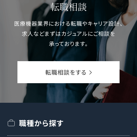
転職相談
局や医療機関からの受注を獲得する営業活
動 ○プロジェクトマネージャー及びサービ
医療機器業界における転職やキャリア設計、
スエンジニアとプロジェクトを立案 ○事業
求人などまずはカジュアルにご相談を
部活動方針の着実な遂行 ○顧客ネットワー
承っております。
クの拡大と情報収集 ○その他顧客対応全般
【担当製品】 薬剤の入庫・ピッキング自動化
ロボット（ROWA：ドイツ製） ※2019年に日
転職相談をする
本市場へ導入 ・世界53か国で15000台以
上の導入実績 ・日本国内の薬局店舗で導入
実績多数
職種から探す