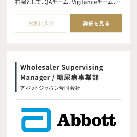
右腕として、QAチーム、Vigilanceチーム、日
の使用と、品質レベルを損なうことなく製品
本のCommercialチームと密接に連携しな
原価（COGS）に対するQCの影響の低減を実
がら、日本市場における製品承認戦略を推
お気に入り
詳細を見る
現する責任も負います。 ○JOC （Japan
進していただきます。 日本でClass III高度
Operation Center）における品質管理
管理医療機器に分類されるコンタクトレン
（QC）活動を監督する。 ○現行の手順および
ズに関する非臨床試験、薬事申請、
仕様に従って品質管理業務が実施されてい
PMDA/MHLW対応など、規制戦略全般を担
Wholesaler Supervising
ることを保証する。 ○QC担当者が在庫およ
当いただきます。 グローバルRA/R&Dチー
Manager / 糖尿病事業部
び患者ニーズに対応できる適切な成果を出
ムや規制当局（PMDA・厚生労働省）と連携
アボットジャパン合同会社
せるよう支援し、必要に応じてQCリソースを
しながら、実践的かつ革新的な薬事戦略を
調整する。 ○必要に応じてQC検査員の教
構築していくポジションです。 【主な業務内
育・再教育を実施する。 ○ノボキュアの顧客
容】 ○コンタクトレンズの薬事申請・承認取
が使用する医療製品の出荷判定をサポート
得のリード ○規制当局（PMDA/MHLW）との
する。 ○不適合製品を特定し、不適合製品報
折衝・対応 ○非臨床試験の計画・管理およ