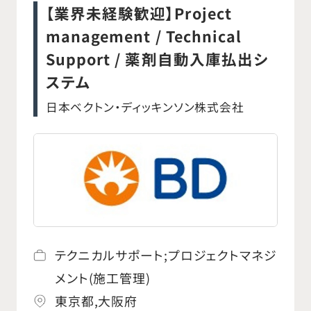
sales relationships with major
【業界未経験歓迎】Project
位、方針、業務慣行、手順に基づいて業務を
accounts/customers. 【MAIN
management / Technical
遂行・委任し、成果物が要件を満たすよう保
RESPONSIBILITIES】 ○ Manage key
Support / 薬剤自動入庫払出シ
証する。 ○日々の品質部門の業務および品
sales accounts within product range
ステム
質目標の達成に向けて、グローバル品質業
or assigned district. ○ Identify
日本ベクトン・ディッキンソン株式会社
務リードを支援する。
decision-makers at the client,
understand strategic business
challenges and priorities, and lead
teams in analyzing information and
prioritizing opportunities critical to
an account. ○ Lead, direct, evaluate,
テクニカルサポート;プロジェクトマネジ
and develop a team of account
メント(施工管理)
managers to pursue prospects,
東京都,大阪府
promote products, offer solutions and