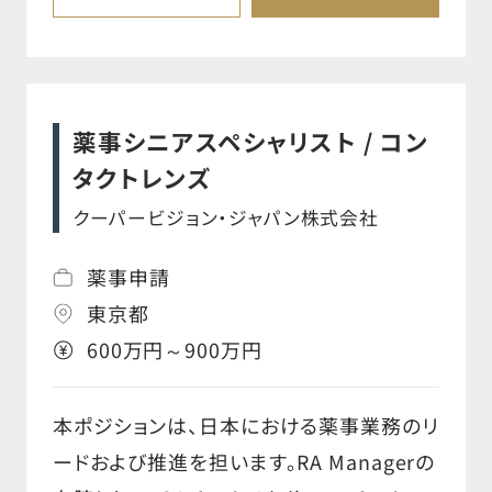
査員のトレーニング、在庫ニーズに対応する
QCチームの調整、最高の品質および生産性
基準を維持したQC処理能力の管理、必要な
リソースの評価、会社の成長を支える計画
薬事シニアスペシャリスト / コン
の策定が含まれます。 また、QCスーパーバ
タクトレンズ
イザーはQCの主要業績評価指標（KPI）の
クーパービジョン・ジャパン株式会社
管理・監視を担い、結果の改善や悪化傾向
の是正のためのアクションを実施します。日
薬事申請
本以外の他のノボキュア拠点に所属するグ
東京都
ローバルQCマネージャーと協力し、QCプロ
600万円～900万円
セス、手法、手順の継続的な整合性確保と
改善にも責任を持ちます。 QCスーパーバイ
本ポジションは、日本における薬事業務のリ
ザーは、ローカルQCに割り当てられた年間
ードおよび推進を担います。RA Managerの
予算の一部を所有・管理し、戦略的な資金