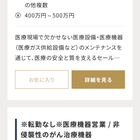
社分析に基づいた戦略的アプローチの策定
の他複数
○製品知識を深め、顧客への適切な提案と
400万円～500万円
技術サポートの提供 ○社内関連部署（マー
ケティング、カスタマーサービスなど）との連
医療現場で欠かせない医療設備・医療機器
携。* 売上予測、予算管理、および報告書作
（医療ガス供給設備など）のメンテナンスを
成 ○コンプライアンス遵守および倫理的な
通じて、医療の安全と質を支えるセールスエ
ビジネス慣行の徹底 【担当製品】 ○抗がん
ンジニア職です。 医療ガス設備は治療や病
薬曝露対策製品（閉鎖式薬物移送システ
院運営に直結するため、正確性と責任感が
お気に入り
詳細を見る
ム：BDファシール） ○CVポート用ヒューバー
求められる社会貢献性の高い業務です。担
針（セーフステップ、パワーロック）
当エリアの官公庁、大学病院、民間医療法
人などの医療施設を定期訪問し、点検・修
理・保守を実施します。日々のコミュニケー
※転勤なし※医療機器営業 / 非
ションを通じて信頼関係を築きながら、現状
侵襲性のがん治療機器
の確認だけでなく、将来的な不具合の兆候