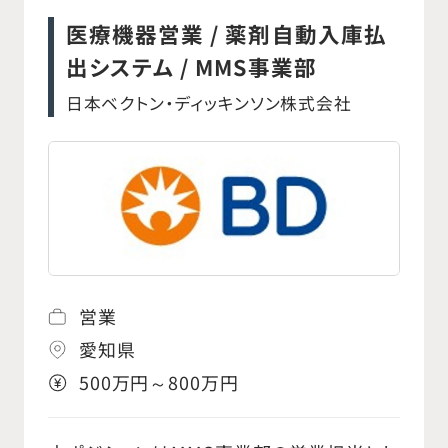
forecast for the HCP activities and
○新製品の紹介およびデモンストレーション
医療機器営業 / 薬剤自動入庫払
manage the expenses as planned. ○
の実施 ○新規顧客の開拓に向けた営業戦
出システム / MMS事業部
Have good competitive intelligence
略の立案・実行 ○顧客からの問い合わせ対
日本ベクトン・ディッキンソン株式会社
and be the expert on market
応および技術的なサポートの提供 ○市場動
developments. ○ Manage portfolio /
向や競合情報の収集・分析を通じた営業戦
product life cycle in cooperation with
略の最適化 ○マーケティング、カスタマーサ
relevant functions and provide
ービスなど社内関連部署との連携 ○代理店
optimal marketing input to Global
との協業および販売支援活動の実施
marketing. ○ Support the marketing
head to create overall division
営業
strategies and plans for mid to long
愛知県
term. ○ Good Communication skills to
500万円～800万円
coordinate with different
stakeholders, motivate/convince sales