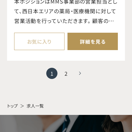
本ポジションはMMS事業部の営業担当とし
team, KOLs, Global area marketing
て、西日本エリアの薬局・医療機関に対して
regarding strategies and action plans.
営業活動を行っていただきます。 顧客の課
題に対する解決案の提案、装置仕様、レイア
ウト、運用、価格について顧客の購買責任
お気に入り
詳細を見る
者、意思決定者と打ち合わせを行い、社内の
チームリーダーやプロジェクト担当者、サー
ビスエンジニアと連携し提案～導入まで一
1
2
連のプロジェクトを遂行頂きます。 課題解
決を目指す： ○薬剤師が不足している、採用
が難しい ○薬剤師が患者さんと接せる時間
トップ
求人一覧
が限られている（時間を増やしたい） ○調剤
に関する安全性を高めたい 【主な職務内
容】 ○年間収益計画の立案および管理 ○薬