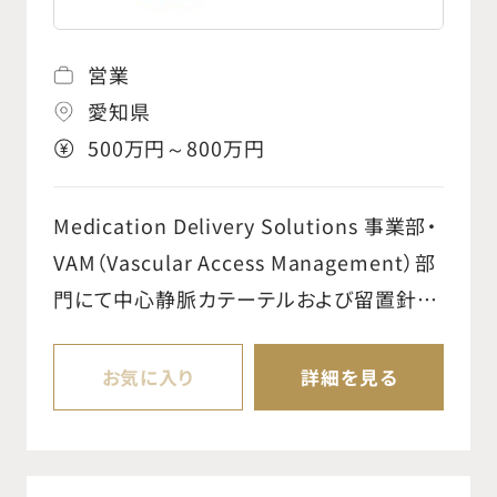
engagement with KOLs,
endocrinologists, diabetologists and
営業
allied health professionals. ○ Execute
愛知県
the marketing plans by close
500万円～800万円
coordination with the Sales team and
other supportive functions like
medical and scientific affairs. ○
Medication Delivery Solutions 事業部・
Create and execute an overall
VAM（Vascular Access Management）部
Scientific conference participation
門にて中心静脈カテーテルおよび留置針を
plan from International to local
担当する Sales Representative を募集し
congresses. ○ Monitor and analyze
ます。 【主な職務内容】 ○担当エリアの医療
お気に入り
詳細を見る
market situation and customer needs,
機関・代理店への定期訪問および製品情報
lead the HCP market research work
の提供 ○顧客の課題やニーズのヒアリング
for Japan. ○ Develop accurate
と、それに基づく製品・ソリューションの提案