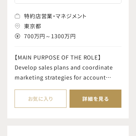
告（NCMR/Service call）を開始する。 ○業
び申請データ作成 ○表示・広告などの規制
務効率を促進するために、NCMRの処置（対
特約店営業・マネジメント
適合レビュー ○規制動向の把握とグローバ
応案）を提案する。 ○文書および記録の正確
東京都
ル連携・戦略推進
性と適切な記録管理（GDP: Good
700万円～1300万円
Documentation Practices）への適合を
確認・レビューする。 ○受入検査、中間検査、
【MAIN PURPOSE OF THE ROLE】
最終検査のデータを正確に記録し、傾向分
Develop sales plans and coordinate
析に役立てる。 ○生産計画部門、オペレーシ
marketing strategies for account
ョン部門、修理部門などの主要関係者と協
management team, within the
力・連携を図る。 ○日本とグローバル地域と
context of the overall corporate plan
お気に入り
詳細を見る
の間で、検査プロセスや新製品導入（NPI）
and, where appropriate, recommend
の予防保全（PM）に関する整合を図るため
standards and set sales targets and
の窓口となる。 ○QC活動に使用する機器の
quotas.Establishes and maintains
Validation を実施する。 ○既定の優先順