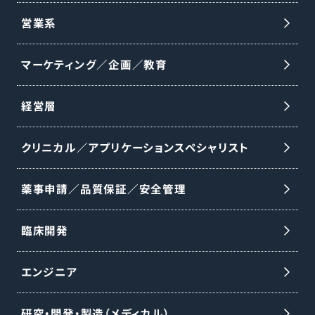
わせて行い、未経験からでも段階的に知識
営業系
と実践力を習得できます。 【業務内容】 ○医
マーケティング／企画／教育
師への製品紹介・情報提供および手術の打
ち合わせ ○手術立会い ○手術に必要な器
経営層
械・インプラントの手配と医療機器の説明 ○
医師・代理店・看護師向けの勉強会の実施
クリニカル／アプリケーションスペシャリスト
○資料・見積書作成などの事務業務 ※整形
外科事業は分離・独立し、DePuy Synthes
薬事申請／品質保証／安全管理
として新会社設立予定です。18〜24ヶ月以
内のセパレーション完了を見込み、本ポジ
臨床開発
ションは完了後、同社の雇用体系・制度・福
エンジニア
利厚生が適用されます。詳細は適切なタイ
ミングで通知予定です。
研究・開発・製造（メディカル）