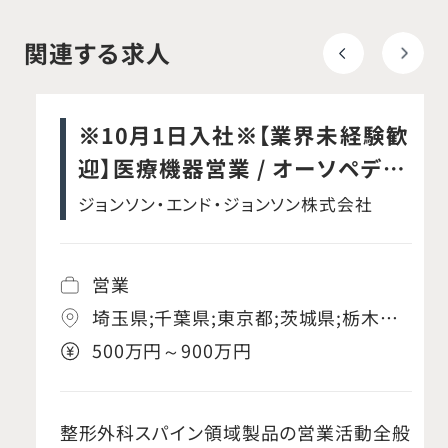
関連する求人
※10月1日入社※【業界未経験歓
迎】医療機器営業 / オーソペディ
ックス事業本部 / スパイン事業部
ジョンソン・エンド・ジョンソン株式会社
営業
埼玉県;千葉県;東京都;茨城県;栃木県;
群馬県;神奈川県;岐阜県;静岡県;愛知
500万円～900万円
県;三重県;京都府;大阪府;兵庫県;奈良
県;和歌山県;滋賀県
整形外科スパイン領域製品の営業活動全般