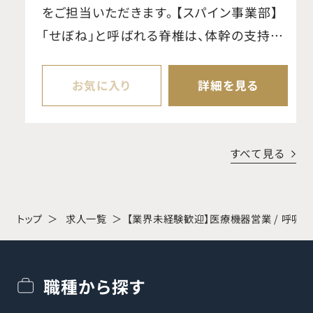
をご担当いただきます。 【スパイン事業部】
「せぼね」と呼ばれる脊椎は、体幹の支持や
可動、脊髄・神経の保護など重要な役割を
担っています。当事業部では、椎間板ヘルニ
お気に入り
詳細を見る
アや外傷などに対する手術で使用される脊
椎固定用インプラントや手術器械を提供し、
脊椎疾患の治療に貢献しています。リーディ
すべて見る
ングカンパニーとして、製品開発・供給に加
え、低侵襲な手術手技や新たな治療法の提
案にも注力しています。 【魅力・やりがい】
トップ
求人一覧
【業界未経験歓迎】医療機器営業 / 呼吸
難易度の高い手術を支える仕事であり、患
者様の回復を実感できるやりがいがありま
職種から探す
す。研修はボーンモデルを用いたハンズオン
とオンライン学習、集合研修・OJTを組み合