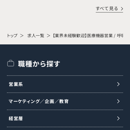
脊椎疾患の治療に貢献しています。リーディ
すべて見る
ングカンパニーとして、製品開発・供給に加
え、低侵襲な手術手技や新たな治療法の提
案にも注力しています。 【魅力・やりがい】
トップ
求人一覧
【業界未経験歓迎】医療機器営業 / 呼吸
難易度の高い手術を支える仕事であり、患
者様の回復を実感できるやりがいがありま
職種から探す
す。研修はボーンモデルを用いたハンズオン
とオンライン学習、集合研修・OJTを組み合
わせて行い、未経験からでも段階的に知識
営業系
と実践力を習得できます。 【業務内容】 ○医
マーケティング／企画／教育
師への製品紹介・情報提供および手術の打
ち合わせ ○手術立会い ○手術に必要な器
経営層
械・インプラントの手配と医療機器の説明 ○