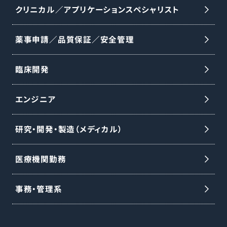
医師・代理店・看護師向けの勉強会の実施
クリニカル／アプリケーションスペシャリスト
○資料・見積書作成などの事務業務 ※整形
外科事業は分離・独立し、DePuy Synthes
薬事申請／品質保証／安全管理
として新会社設立予定です。18〜24ヶ月以
内のセパレーション完了を見込み、本ポジ
臨床開発
ションは完了後、同社の雇用体系・制度・福
エンジニア
利厚生が適用されます。詳細は適切なタイ
ミングで通知予定です。
研究・開発・製造（メディカル）
医療機関勤務
事務・管理系