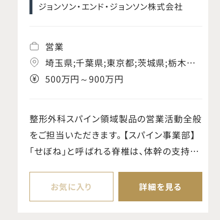
ックス事業本部 / スパイン事業部
ジョンソン・エンド・ジョンソン株式会社
営業
埼玉県;千葉県;東京都;茨城県;栃木県;
群馬県;神奈川県;岐阜県;静岡県;愛知
500万円～900万円
県;三重県;京都府;大阪府;兵庫県;奈良
県;和歌山県;滋賀県
整形外科スパイン領域製品の営業活動全般
をご担当いただきます。 【スパイン事業部】
「せぼね」と呼ばれる脊椎は、体幹の支持や
可動、脊髄・神経の保護など重要な役割を
担っています。当事業部では、椎間板ヘルニ
お気に入り
詳細を見る
アや外傷などに対する手術で使用される脊
椎固定用インプラントや手術器械を提供し、