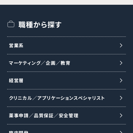
難易度の高い手術を支える仕事であり、患
者様の回復を実感できるやりがいがありま
職種から探す
す。研修はボーンモデルを用いたハンズオン
とオンライン学習、集合研修・OJTを組み合
わせて行い、未経験からでも段階的に知識
営業系
と実践力を習得できます。 【業務内容】 ○医
マーケティング／企画／教育
師への製品紹介・情報提供および手術の打
ち合わせ ○手術立会い ○手術に必要な器
経営層
械・インプラントの手配と医療機器の説明 ○
医師・代理店・看護師向けの勉強会の実施
クリニカル／アプリケーションスペシャリスト
○資料・見積書作成などの事務業務 ※整形
外科事業は分離・独立し、DePuy Synthes
薬事申請／品質保証／安全管理
として新会社設立予定です。18〜24ヶ月以
臨床開発