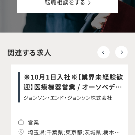
転職相談をする
関連する求人
※10月1日入社※【業界未経験歓
迎】医療機器営業 / オーソペディ
ックス事業本部 / スパイン事業部
ジョンソン・エンド・ジョンソン株式会社
営業
埼玉県;千葉県;東京都;茨城県;栃木県;