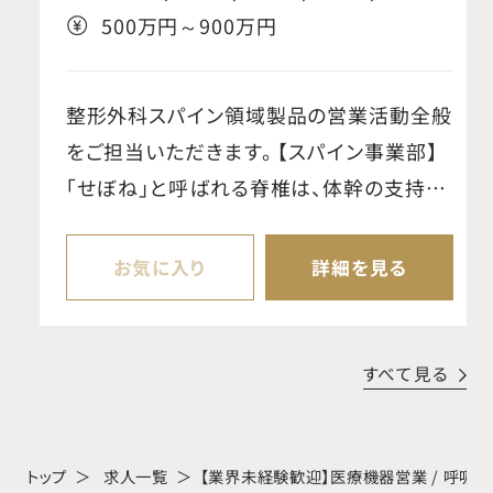
群馬県;神奈川県;岐阜県;静岡県;愛知
500万円～900万円
県;三重県;京都府;大阪府;兵庫県;奈良
県;和歌山県;滋賀県
整形外科スパイン領域製品の営業活動全般
をご担当いただきます。 【スパイン事業部】
「せぼね」と呼ばれる脊椎は、体幹の支持や
可動、脊髄・神経の保護など重要な役割を
担っています。当事業部では、椎間板ヘルニ
お気に入り
詳細を見る
アや外傷などに対する手術で使用される脊
椎固定用インプラントや手術器械を提供し、
脊椎疾患の治療に貢献しています。リーディ
すべて見る
ングカンパニーとして、製品開発・供給に加
え、低侵襲な手術手技や新たな治療法の提
案にも注力しています。 【魅力・やりがい】
トップ
求人一覧
【業界未経験歓迎】医療機器営業 / 呼吸