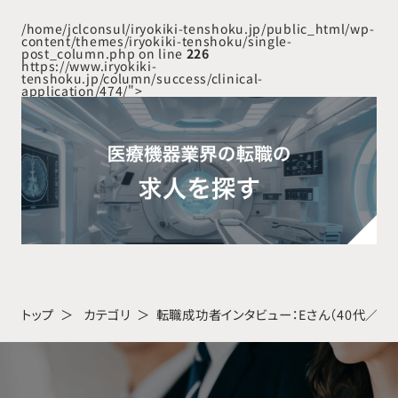
始しました
/home/jclconsul/iryokiki-tenshoku.jp/public_html/wp-
content/themes/iryokiki-tenshoku/single-
post_column.php on line
226
https://www.iryokiki-
tenshoku.jp/column/success/clinical-
application/474/">
トップ
カテゴリ
転職成功者インタビュー：Eさん（40代／