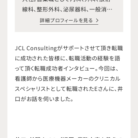
線科、整形外科、泌尿器科、一般消耗
品などの幅広い医療機器の販売を行
詳細プロフィールを見る
い、今日の基礎となる営業スキルを獲
得し、医療機器販売業界の仕組み、役
JCL Consultingがサポートさせて頂き転職
割などを学びました。 その後、専門性
に成功された皆様に、転職活動の経験を語
の高い企業での仕事に憧れ、外資系
って頂く転職成功者インタビュー。今回は、
医療機器メーカーであるボストン・サ
看護師から医療機器メーカーのクリニカル
イエンティフィック ジャパン株式会
スペシャリストとして転職されたEさんに、井
社に入社し、脳血管内治療、四肢末梢
口がお話を伺いました。
の血管内治療、人工血管などの営業
職として、都内主要施設、大学施設を
担当。最新の医療機器営業と同時に、
新たな手技の啓蒙営業なども経験し