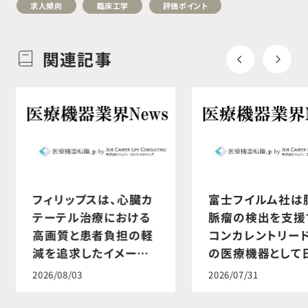
求人傾向
臨床工学
評価ポイント
関連記事
フィリップスは、心臓カ
富士フイルム社は
テーテル治療における
脈瘤の検出を支援
高画質と患者負担の軽
コンカレントリー
減を追求したイメージ
の医療機器として
ングテクノロジー
初の薬事承認を取
2026/08/03
2026/07/31
「SmartIQ
ました
Technology」を販売開