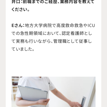
井口：前職までのご経歴、業務内容を教えて
ました。 2005年、以前より大変お世話
ください。
になった方よりお誘い頂き、外資系医
療機器メーカーであるバイオトロニッ
Eさん：
地方大学病院で高度救命救急やICU
クジャパン株式会社の国内組織立ち
での急性期領域において、認定看護師とし
上げ時に入社させて頂きました。不整
て実務も行いながら、管理職として従事し
脈患者様への植え込み型ペースメー
ていました。
カ、ICD等の製品を国内実績ゼロから
スタートし、立ち上げビジネスの厳し
さとやりがいを経験しました。 2012
年から全国営業本部長として、営業組
織、関連部署を任され、ビジネスプラ
ン作成と実施、人材採用、ヘッドハン
ト、教育、評価など多くの業務経験が
ございます。 2019年5月より現職であ