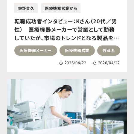
佐野貴久
医療機器営業から
転職成功者インタビュー：Kさん（20代／男
性） 医療機器メーカーで営業として勤務
していたが、市場のトレンドとなる製品を扱
い、市場形成に関わりたいと考えたことをき
医療機器メーカー
医療機器営業
外資系
大
っかけに転職活動を開始。医療機器メーカ
ーの営業へ転職成功。
2026/04/22
2026/04/22