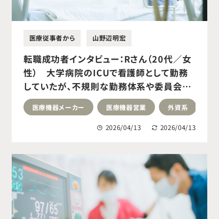
医療従事者から
山野辺明宏
転職成功者インタビュー：Rさん（20代／女
性） 大学病院のICUで看護師として勤務
していたが、不規則な勤務体系や委員会活
動などの負担をきっかけに転職活動を開
医療機器メーカー
医療機器営業
外資系
大
始。医療機器メーカー営業へ転職成功。
2026/04/13
2026/04/13