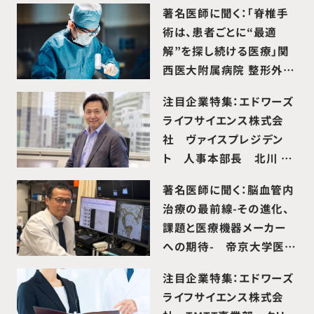
著名医師に聞く：「脊椎手
術は、患者ごとに“最適
解”を探し続ける医療」関
西医大附属病院 整形外科
講師 石原昌幸 先生
注目企業特集：エドワーズ
ライフサイエンス株式会
社 ヴァイスプレジデン
ト 人事本部長 北川 健
二 様 インタビュー
著名医師に聞く：脳血管内
治療の最前線-その進化、
課題と医療機器メーカー
への期待- 帝京大学医学
部部附属病院 脳神経外科
注目企業特集：エドワーズ
教授 庄島正明 先生
ライフサイエンス株式会