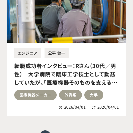
エンジニア
公平 健一
転職成功者インタビュー：Rさん（30代／男
性） 大学病院で臨床工学技士として勤務
していたが、「医療機器そのものを支える側
で働きたい」という思いが強くなり転職活動
医療機器メーカー
外資系
大手
を開始。医療機器メーカーのフィールドサ
ービスエンジニアへ転職成功。
2026/04/01
2026/04/01