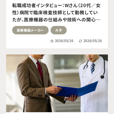
転職成功者インタビュー：Wさん（20代／女
性）病院で臨床検査技師として勤務してい
たが、医療機器の仕組みや技術への関心の
高まりと、チームで成果を生む働き方に挑戦
医療機器メーカー
大手
したいと転職活動を開始。医療機器メーカ
ーのコールセンタースタッフへ転職成功。
2026/05/26
2026/05/26