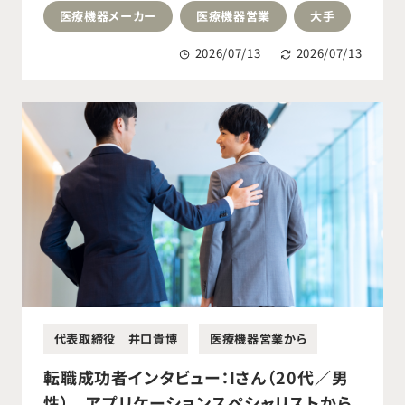
接的に医療へ貢献したい思いをきっかかけ
医療機器メーカー
医療機器営業
大手
に転職活動を開始。整形外科領域の医療機
器メーカーへ転職成功。
2026/07/13
2026/07/13
代表取締役 井口貴博
医療機器営業から
転職成功者インタビュー：Iさん（20代／男
性） アプリケーションスペシャリストから