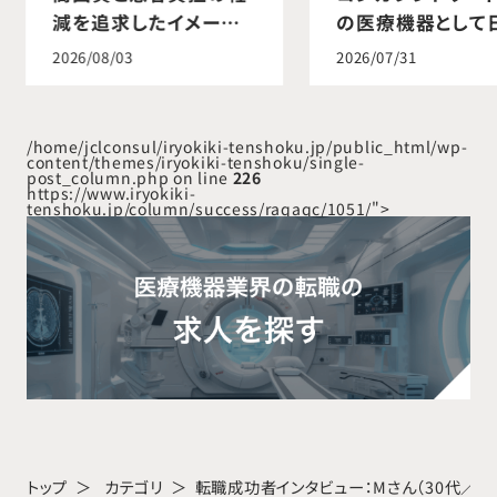
減を追求したイメージ
の医療機器として
ングテクノロジー
初の薬事承認を取
2026/08/03
2026/07/31
「SmartIQ
ました
Technology」を販売開
始しました
/home/jclconsul/iryokiki-tenshoku.jp/public_html/wp-
content/themes/iryokiki-tenshoku/single-
post_column.php on line
226
https://www.iryokiki-
tenshoku.jp/column/success/raqaqc/1051/">
トップ
カテゴリ
転職成功者インタビュー：Mさん（30代／