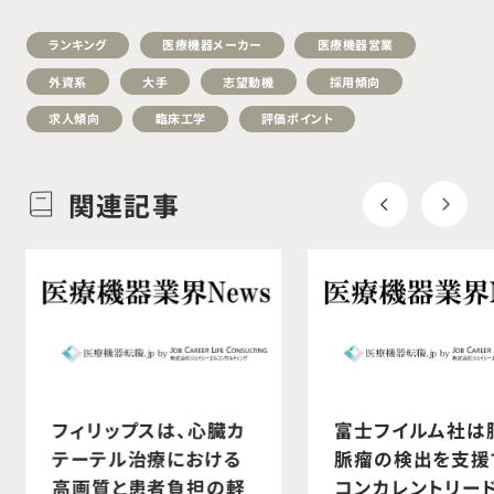
ランキング
医療機器メーカー
医療機器営業
外資系
大手
志望動機
採用傾向
求人傾向
臨床工学
評価ポイント
関連記事
フィリップスは、心臓カ
富士フイルム社は
テーテル治療における
脈瘤の検出を支援
高画質と患者負担の軽
コンカレントリー