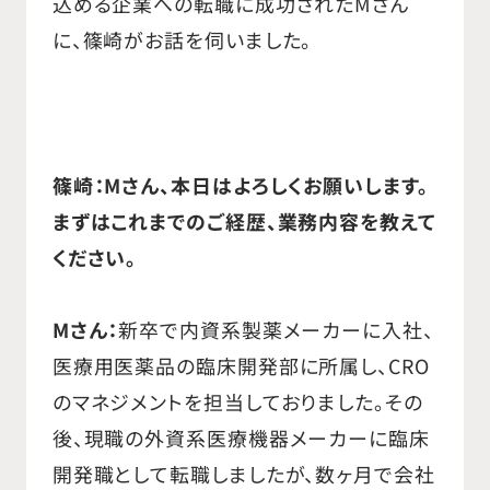
込める企業への転職に成功されたMさん
年強で100億円以上への成長に貢献
に、篠崎がお話を伺いました。
しました。同社では、2011年に営業成
績トップとなり、2012年に九州エリア
マネージャーに就任。2015年から7年
間は、市場規模が大きい関東営業部
篠崎：Mさん、本日はよろしくお願いします。
長としてマーケットシェア拡大、組織
まずはこれまでのご経歴、業務内容を教えて
強化を図りました。 2022年からは東
ください。
日本営業統括部長として、営業販売
戦略立案・実行、営業組織強化、マネ
Mさん：
新卒で内資系製薬メーカーに入社、
ージャ・リーダーの育成、マーケティン
医療用医薬品の臨床開発部に所属し、CRO
グ協働による中長期Visionの確立、
のマネジメントを担当しておりました。その
KOL向けアクション実行、人事評価シ
後、現職の外資系医療機器メーカーに臨床
ステムの確立、パートナーシップ企業
開発職として転職しましたが、数ヶ月で会社
及び代理店の販売戦略立案・実行等