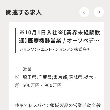
関連する求人
※10月1日入社※【業界未経験歓
迎】医療機器営業 / オーソペディ
ックス事業本部 / スパイン事業部
ジョンソン・エンド・ジョンソン株式会社
営業
埼玉県;千葉県;東京都;茨城県;栃木県;
群馬県;神奈川県;岐阜県;静岡県;愛知
500万円～900万円
県;三重県;京都府;大阪府;兵庫県;奈良
県;和歌山県;滋賀県
整形外科スパイン領域製品の営業活動全般