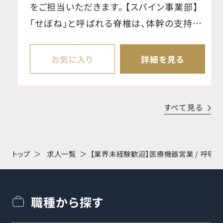
をご担当いただきます。 【スパイン事業部】
「せぼね」と呼ばれる脊椎は、体幹の支持や
可動、脊髄・神経の保護など重要な役割を
担っています。当事業部では、椎間板ヘルニ
お気に入り
詳細を見る
アや外傷などに対する手術で使用される脊
椎固定用インプラントや手術器械を提供し、
脊椎疾患の治療に貢献しています。リーディ
すべて見る
ングカンパニーとして、製品開発・供給に加
え、低侵襲な手術手技や新たな治療法の提
案にも注力しています。 【魅力・やりがい】
トップ
求人一覧
【業界未経験歓迎】医療機器営業 / 呼吸
難易度の高い手術を支える仕事であり、患
者様の回復を実感できるやりがいがありま
職種から探す
す。研修はボーンモデルを用いたハンズオン
とオンライン学習、集合研修・OJTを組み合