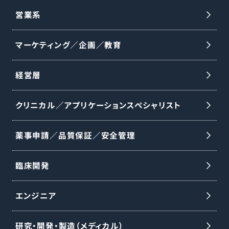
わせて行い、未経験からでも段階的に知識
営業系
と実践力を習得できます。 【業務内容】 ○医
マーケティング／企画／教育
師への製品紹介・情報提供および手術の打
ち合わせ ○手術立会い ○手術に必要な器
経営層
械・インプラントの手配と医療機器の説明 ○
医師・代理店・看護師向けの勉強会の実施
クリニカル／アプリケーションスペシャリスト
○資料・見積書作成などの事務業務 ※整形
外科事業は分離・独立し、DePuy Synthes
薬事申請／品質保証／安全管理
として新会社設立予定です。18〜24ヶ月以
内のセパレーション完了を見込み、本ポジ
臨床開発
ションは完了後、同社の雇用体系・制度・福
エンジニア
利厚生が適用されます。詳細は適切なタイ
ミングで通知予定です。
研究・開発・製造（メディカル）