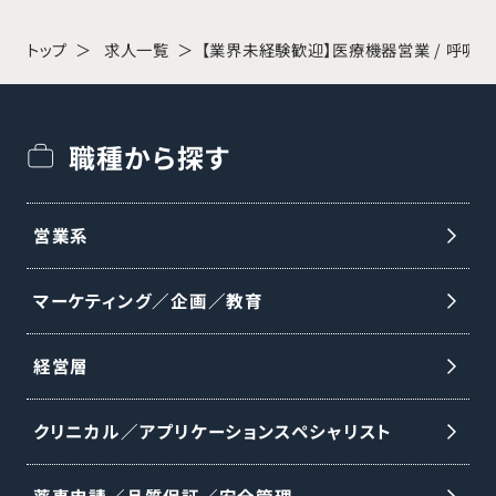
え、低侵襲な手術手技や新たな治療法の提
案にも注力しています。 【魅力・やりがい】
トップ
求人一覧
【業界未経験歓迎】医療機器営業 / 呼吸
難易度の高い手術を支える仕事であり、患
者様の回復を実感できるやりがいがありま
職種から探す
す。研修はボーンモデルを用いたハンズオン
とオンライン学習、集合研修・OJTを組み合
わせて行い、未経験からでも段階的に知識
営業系
と実践力を習得できます。 【業務内容】 ○医
マーケティング／企画／教育
師への製品紹介・情報提供および手術の打
ち合わせ ○手術立会い ○手術に必要な器
経営層
械・インプラントの手配と医療機器の説明 ○
医師・代理店・看護師向けの勉強会の実施
クリニカル／アプリケーションスペシャリスト
○資料・見積書作成などの事務業務 ※整形
外科事業は分離・独立し、DePuy Synthes