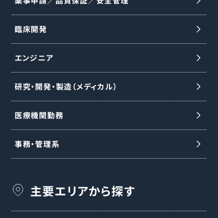
薬事申請／品質保証／安全管理
として新会社設立予定です。18〜24ヶ月以
内のセパレーション完了を見込み、本ポジ
臨床開発
ションは完了後、同社の雇用体系・制度・福
エンジニア
利厚生が適用されます。詳細は適切なタイ
ミングで通知予定です。
研究・開発・製造（メディカル）
医療機関勤務
事務・管理系
主要エリアから探す