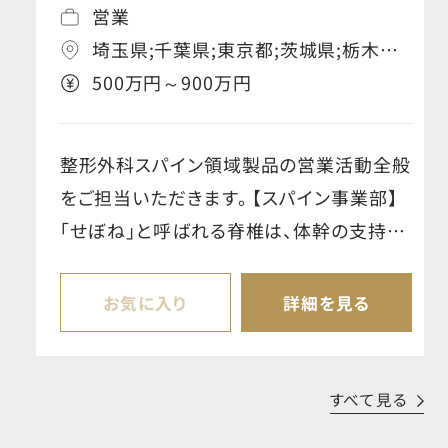
営業
埼玉県;千葉県;東京都;茨城県;栃木県;
群馬県;神奈川県;岐阜県;静岡県;愛知
500万円～900万円
県;三重県;京都府;大阪府;兵庫県;奈良
県;和歌山県;滋賀県
整形外科スパイン領域製品の営業活動全般
をご担当いただきます。 【スパイン事業部】
「せぼね」と呼ばれる脊椎は、体幹の支持や
可動、脊髄・神経の保護など重要な役割を
担っています。当事業部では、椎間板ヘルニ
お気に入り
詳細を見る
アや外傷などに対する手術で使用される脊
椎固定用インプラントや手術器械を提供し、
脊椎疾患の治療に貢献しています。リーディ
すべて見る
ングカンパニーとして、製品開発・供給に加