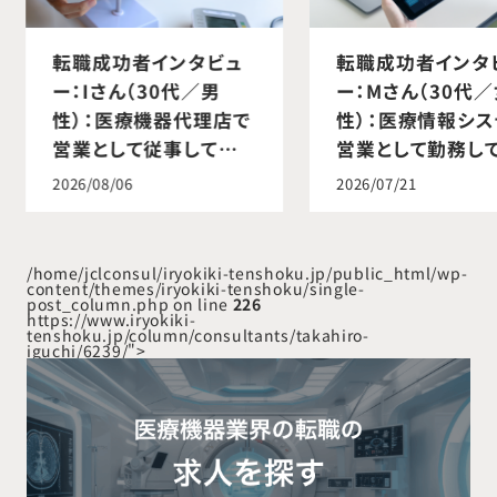
転職成功者インタビュ
転職成功者インタ
ー：Iさん（30代／男
ー：Mさん（30代
性）：医療機器代理店で
性）：医療情報シス
営業として従事してい
営業として勤務し
たが、メーカーとして製
たが、より医療現
2026/08/06
2026/07/21
品価値をより深く届けた
い立場で専門知識
い思いから転職活動を
かしたいと考え転
開始。医療機器メーカー
動を開始。外科系
/home/jclconsul/iryokiki-tenshoku.jp/public_html/wp-
content/themes/iryokiki-tenshoku/single-
へ転職成功。
機器メーカーへの
post_column.php on line
226
https://www.iryokiki-
に成功。
tenshoku.jp/column/consultants/takahiro-
iguchi/6239/">