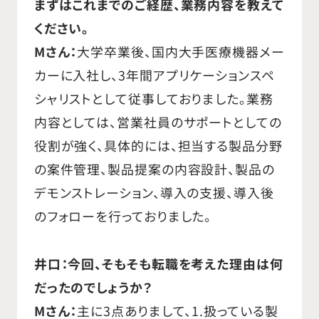
まずはこれまでのご経歴、業務内容を教えて
新たな手技の啓蒙営業なども経験し
ください。
ました。 2005年、以前より大変お世話
Mさん：
大学卒業後、国内大手医療機器メー
になった方よりお誘い頂き、外資系医
カーに入社し、3年間アプリケーションスペ
療機器メーカーであるバイオトロニッ
シャリストとして従事しておりました。業務
クジャパン株式会社の国内組織立ち
内容としては、営業社員のサポートとしての
上げ時に入社させて頂きました。不整
役割が強く、具体的には、担当する製品分野
脈患者様への植え込み型ペースメー
の案件管理、製品提案の内容設計、製品の
カ、ICD等の製品を国内実績ゼロから
デモンストレーション、導入の支援、導入後
スタートし、立ち上げビジネスの厳し
のフォローを行っておりました。
さとやりがいを経験しました。 2012
年から全国営業本部長として、営業組
井口：今回、そもそも転職を考えた理由は何
織、関連部署を任され、ビジネスプラ
だったのでしょうか？
ン作成と実施、人材採用、ヘッドハン
Mさん：
主に3点ありまして、1.扱っている製
ト、教育、評価など多くの業務経験が