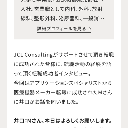
入社。営業職として内科、外科、放射
線科、整形外科、泌尿器科、一般消耗
品などの幅広い医療機器の販売を行
詳細プロフィールを見る
い、今日の基礎となる営業スキルを獲
得し、医療機器販売業界の仕組み、役
JCL Consultingがサポートさせて頂き転職
割などを学びました。 その後、専門性
に成功された皆様に、転職活動の経験を語
の高い企業での仕事に憧れ、外資系
って頂く転職成功者インタビュー。
医療機器メーカーであるボストン・サ
今回はアプリケーションスペシャリストから
イエンティフィック ジャパン株式会
医療機器メーカー転職に成功されたMさん
社に入社し、脳血管内治療、四肢末梢
に井口がお話を伺いました。
の血管内治療、人工血管などの営業
職として、都内主要施設、大学施設を
井口：Mさん、本日はよろしくお願いします。
担当。最新の医療機器営業と同時に、