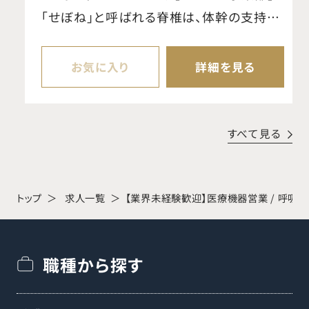
「せぼね」と呼ばれる脊椎は、体幹の支持や
可動、脊髄・神経の保護など重要な役割を
担っています。当事業部では、椎間板ヘルニ
お気に入り
詳細を見る
アや外傷などに対する手術で使用される脊
椎固定用インプラントや手術器械を提供し、
脊椎疾患の治療に貢献しています。リーディ
すべて見る
ングカンパニーとして、製品開発・供給に加
え、低侵襲な手術手技や新たな治療法の提
案にも注力しています。 【魅力・やりがい】
トップ
求人一覧
【業界未経験歓迎】医療機器営業 / 呼吸
難易度の高い手術を支える仕事であり、患
者様の回復を実感できるやりがいがありま
職種から探す
す。研修はボーンモデルを用いたハンズオン
とオンライン学習、集合研修・OJTを組み合