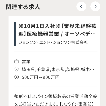
関連する求人
※10月1日入社※【業界未経験歓
迎】医療機器営業 / オーソペディ
ックス事業本部 / スパイン事業部
ジョンソン・エンド・ジョンソン株式会社
営業
埼玉県;千葉県;東京都;茨城県;栃木県;
群馬県;神奈川県;岐阜県;静岡県;愛知
500万円～900万円
県;三重県;京都府;大阪府;兵庫県;奈良
県;和歌山県;滋賀県
整形外科スパイン領域製品の営業活動全般
をご担当いただきます。 【スパイン事業部】