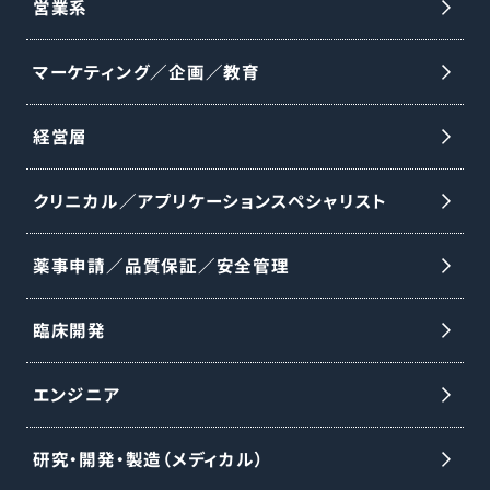
わせて行い、未経験からでも段階的に知識
営業系
と実践力を習得できます。 【業務内容】 ○医
マーケティング／企画／教育
師への製品紹介・情報提供および手術の打
ち合わせ ○手術立会い ○手術に必要な器
経営層
械・インプラントの手配と医療機器の説明 ○
医師・代理店・看護師向けの勉強会の実施
クリニカル／アプリケーションスペシャリスト
○資料・見積書作成などの事務業務 ※整形
外科事業は分離・独立し、DePuy Synthes
薬事申請／品質保証／安全管理
として新会社設立予定です。18〜24ヶ月以
内のセパレーション完了を見込み、本ポジ
臨床開発
ションは完了後、同社の雇用体系・制度・福
エンジニア
利厚生が適用されます。詳細は適切なタイ
ミングで通知予定です。
研究・開発・製造（メディカル）