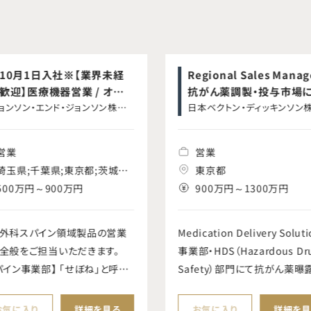
10月1日入社※【業界未経
Regional Sales Manag
歓迎】医療機器営業 / オーソ
抗がん薬調製・投与市場
ディックス事業本部 / スパイ
ョンソン・エンド・ジョンソン株式
けるファシールシステム
日本ベクトン・ディッキンソン
社
社
事業部
営業
営業
埼玉県;千葉県;東京都;茨城県;
東京都
栃木県;群馬県;神奈川県;岐阜
500万円～900万円
900万円～1300万円
県;静岡県;愛知県;三重県;京都
府;大阪府;兵庫県;奈良県;和歌
外科スパイン領域製品の営業
Medication Delivery Solut
山県;滋賀県
全般をご担当いただきます。
事業部・HDS（Hazardous Dr
パイン事業部】 「せぼね」と呼ば
Safety）部門にて抗がん薬曝
脊椎は、体幹の支持や可動、脊
CSTD（閉鎖式薬物移送システ
神経の保護など重要な役割を
Huber 針を担当する Sales
お気に入り
詳細を見る
お気に入り
詳細を見