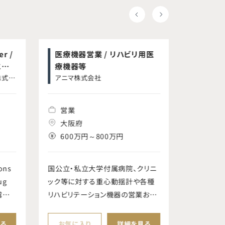
er /
医療機器営業 / リハビリ用医
薬事シ
にお
療機器等
ンタク
製品
株式会
アニマ株式会社
クーパー
社
営業
薬事
大阪府
東京
600万円～800万円
600
ions
国公立・私立大学付属病院、クリニ
本ポジシ
ug
ック等に対する重心動揺計や各種
業務のリ
露
リハビリテーション機器の営業およ
す。RA M
ム）
び製品デモンストレーション、地場
チーム、Vi
の医療機器ディーラーとの関係構
Comme
る
お気に入り
詳細を見る
お気に