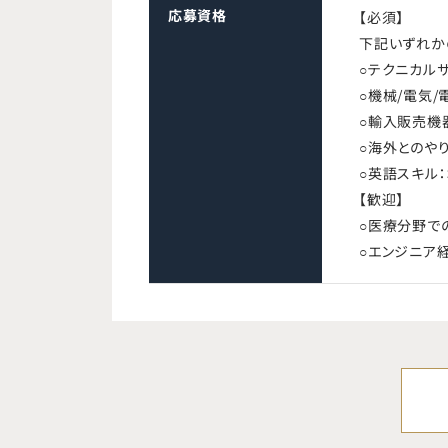
応募資格
【必須】
下記いずれか
○テクニカル
○機械/電気
○輸入販売機
○海外とのや
○英語スキル
【歓迎】
○医療分野で
○エンジニア