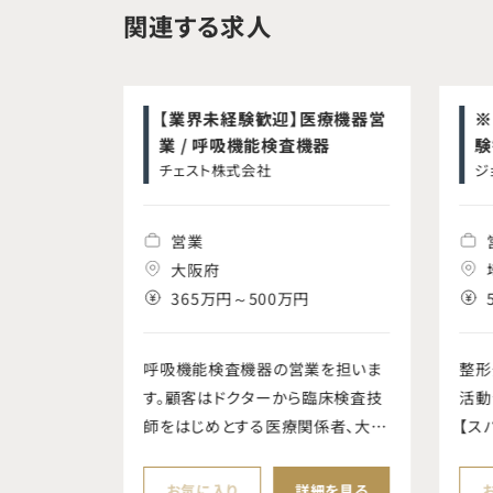
関連する求人
営業 /
【業界未経験歓迎】医療機器営
※
療機器
業 / 呼吸機能検査機器
験
チェスト株式会社
ペ
ジ
会
ン
営業
県;大阪府
大阪府
円
365万円～500万円
電場
呼吸機能検査機器の営業を担いま
整形
の販売促進を
す。顧客はドクターから臨床検査技
活動
に本製品を
師をはじめとする医療関係者、大学
【ス
アの基幹病
病院などの大病院からクリニックま
れる
密な関係
で幅広い顧客を担当いただきます。
髄・
細を見る
お気に入り
詳細を見る