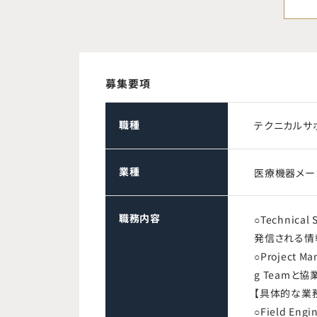
募集要項
職種
テクニカルサ
業種
医療機器メー
職務内容
○Technic
発信される情
○Project
g Team
【具体的な業
○Field E