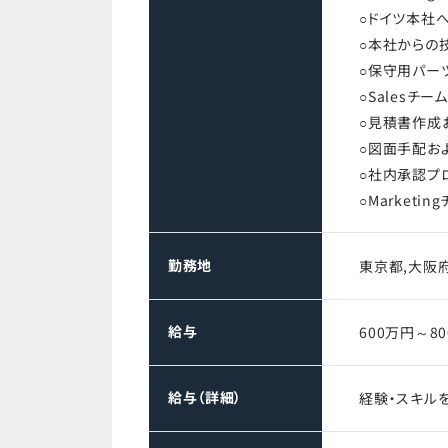
○ドイツ本社
○本社からの
○保守用パー
○Salesチ
○見積書作成
○図面手配お
○社内承認プ
○Market
勤務地
東京都,大阪
給与
600万円～8
給与（詳細）
経験・スキル