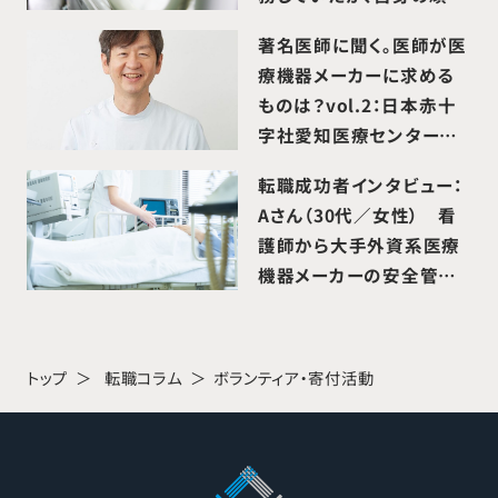
りや成果が正当に評価さ
著名医師に聞く。医師が医
れる環境で挑戦したいと
療機器メーカーに求める
転職活動を開始。医療機器
ものは？vol.2：日本赤十
メーカー営業職へ転職成
字社愛知医療センター
功。
名古屋第二病院 副院
転職成功者インタビュー：
長 吉田幸彦 先生
Aさん（30代／女性） 看
護師から大手外資系医療
機器メーカーの安全管理
関連ポジションへ転職成
功。
トップ
転職コラム
ボランティア・寄付活動