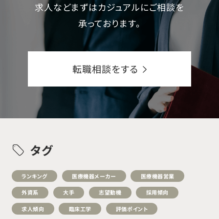
求人などまずはカジュアルにご相談を
承っております。
転職相談をする
タグ
ランキング
医療機器メーカー
医療機器営業
外資系
大手
志望動機
採用傾向
求人傾向
臨床工学
評価ポイント