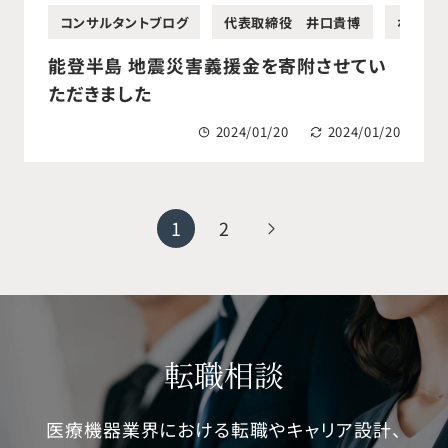
コンサルタントブログ
代表取締役 井口貴博
ボランテ
能登半島 地震災害義援金を寄附させてい
ただきました
2024/01/20
2024/01/20
1
2
転職相談
医療機器業界における転職やキャリア設計、