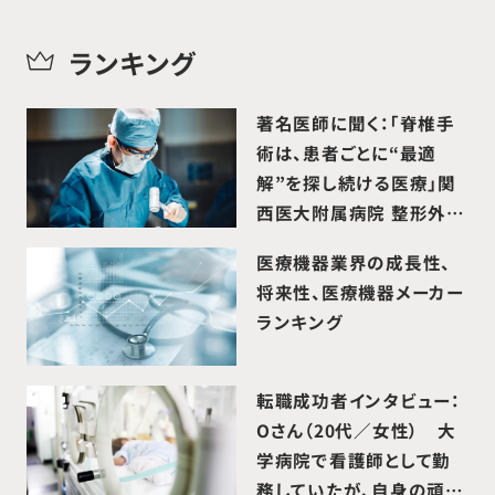
ランキング
著名医師に聞く：「脊椎手
術は、患者ごとに“最適
解”を探し続ける医療」関
西医大附属病院 整形外科
講師 石原昌幸 先生
医療機器業界の成長性、
将来性、医療機器メーカー
ランキング
転職成功者インタビュー：
Oさん（20代／女性） 大
学病院で看護師として勤
務していたが、自身の頑張