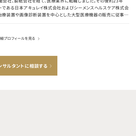
遣会社、製紙会社を経て、医療業界に転職しました。その後約23年
ーである日本アキュレイ株式会社およびシーメンスヘルスケア株式会
治療装置や画像診断装置を中心とした大型医療機器の販売に従事し
して実績を積み上げました。大型医療機器は高額であるため、通常は
申請が必要です。その過程で、経営層への提案や、医師（脳神経外科、
細プロフィールを見る
科、心臓血管外科、放射線科、泌尿器科、麻酔科等）、コメディカルへ
目的明確化に加え、実現のために必要なファイナンス知識も身につけ
の企業と連携しながら、導入設計から仕様確認、入札対応、機器導入後
エリアマネージャーおよび営業所長として就任
ンサルタントに相談する
エリア戦略の策定と効率的な営業活動の推進を通じて、チームの売上
ました。 KOL（Key Opinion Leader）と長期的で良好な関係を
持続的な成長を目指して戦略立案を行いチームへ落とし込みました。
ど採用活動への協力、若手営業担当者へのOJTを通じて、営業所ひ
力向上にも貢献しました。実績が認められ担当者・営業所長として
の集大成として、パートナーシップ協
対し、最先端医療機器と術前の脳機能画像や複合3次元画像、術中の
ナビゲーション画像など、デジタル情報を統合した新しいコンセプトの
（Seamless Multi-Access Reliable Treatment）ORや
実現に力を入れ、関係する企業の選定、インフラ整備調整を含む導入支援ま