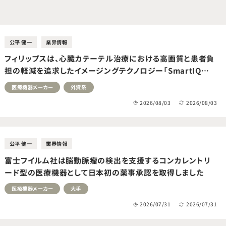
域では国内初となるエンタープライズ契約を実現させました。 上記
界において様々な経験を積んで参りましたが、業界の魅力を伝える側
うになり、現在に至ります。
公平 健一
業界情報
フィリップスは、心臓カテーテル治療における高画質と患者負
担の軽減を追求したイメージングテクノロジー「SmartIQ
Technology」を販売開始しました
医療機器メーカー
外資系
2026/08/03
2026/08/03
公平 健一
業界情報
富士フイルム社は脳動脈瘤の検出を支援するコンカレントリ
ード型の医療機器として日本初の薬事承認を取得しました
医療機器メーカー
大手
2026/07/31
2026/07/31