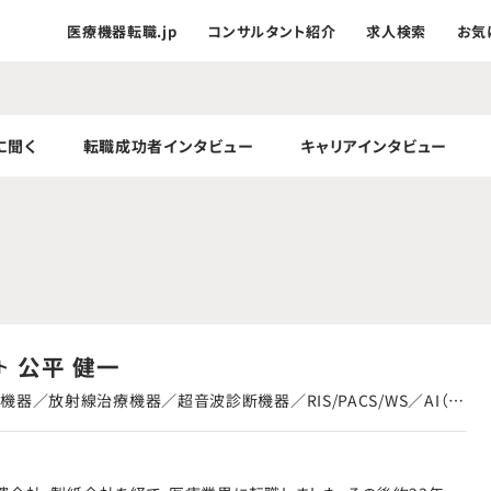
医療機器転職.jp
コンサルタント紹介
求人検索
お気
に聞く
転職成功者インタビュー
キャリアインタビュー
公平 健一
ト
機器／放射線治療機器／超音波診断機器／RIS/PACS/WS／AI（デ
療機器）