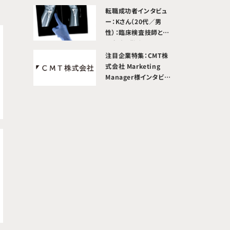
整形外科 講師 石原昌
転職成功者インタビュ
幸 先生
ー：Kさん（20代／男
性）：臨床検査技師とし
て病院で勤務していた
が、給与アップと成果が
注目企業特集：CMT株
正当に評価される環境
式会社 Marketing
を求めて転職活動を開
Manager様インタビュ
始。医療機器メーカーへ
ー
転職成功。