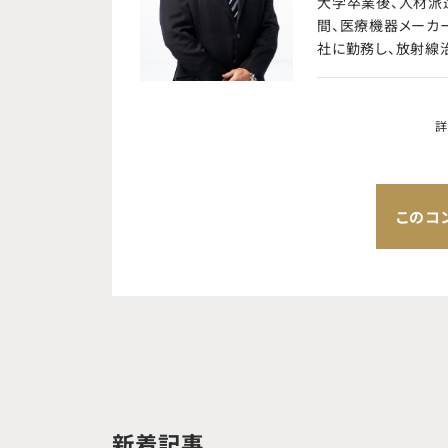
大学卒業後、人材派
間、医療機器メーカ
社に勤務し、放射線
ました。 最初は首都圏を中心とした営業担当として、公的機関や大学病院を含む主要顧
客を担当し、営業と
複数年にわたる予算
詳
整形外科、循環器内
の仕様確認・更新の
ました。また、多く
の保守までを一貫して対応していました。 
このコ
以降は、約15年間
やシェアの拡大を実現し
構築し、ビジネスの
会社説明会や面接な
いては会社全体の実
Awardを複数回受賞しています。 直近では、これまで
定を締結した顧客に
生体モニタリングや
OPERoomであるSmart
新着記事
Hybrid ORの