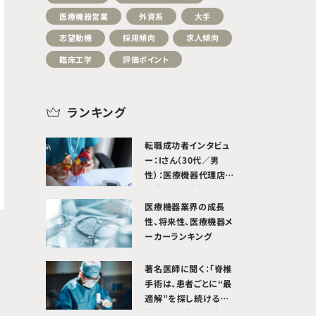
医療機器営業
外資系
大手
志望動機
採用傾向
求人傾向
臨床工学
評価ポイント
ランキング
転職成功者インタビュ
ー：Iさん（30代／男
性）：医療機器代理店で
営業として従事していた
が、メーカーとして製品
医療機器業界の成長
価値をより深く届けたい
性、将来性、医療機器メ
思いから転職活動を開
ーカーランキング
始。医療機器メーカーへ
転職成功。
著名医師に聞く：「脊椎
手術は、患者ごとに“最
適解”を探し続ける医
療」関西医大附属病院