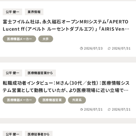
公平 健一
業界情報
富士フイルム社は、永久磁石オープンMRIシステム「APERTO
Lucent ff（アペルト ルーセントダブルエフ）」 「AIRIS Vento
ff（エアリスベントダブルエフ）」の新モデルを発売しました
医療機器メーカー
大手
2026/07/23
2026/07/31
公平 健一
医療機器営業から
転職成功者インタビュー：Mさん（30代／女性）：医療情報シス
テム営業として勤務していたが、より医療現場に近い立場で専
門知識を活かしたいと考え転職活動を開始。外科系医療機器
医療機器メーカー
医療機器営業
外資系
メーカーへの転職に成功。
2026/07/21
2026/07/21
公平 健一
医療従事者から