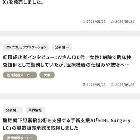
X」を発売しました。
2026/05/29
2026/05/29
クリニカル/アプリケーション
公平 健一
転職成功者インタビュー：Wさん（20代／女性）病院で臨床検
査技師として勤務していたが、医療機器の仕組みや技術への
関心の高まりと、チームで成果を生む働き方に挑戦したいと転
医療機器メーカー
大手
職活動を開始。医療機器メーカーのコールセンタースタッフへ
2026/05/26
2026/05/26
転職成功。
公平 健一
業界情報
腹腔鏡下胆嚢摘出術を支援する手術支援AI「EIRL Surgery
LC」の製造販売承認を取得しました
医療機器メーカー