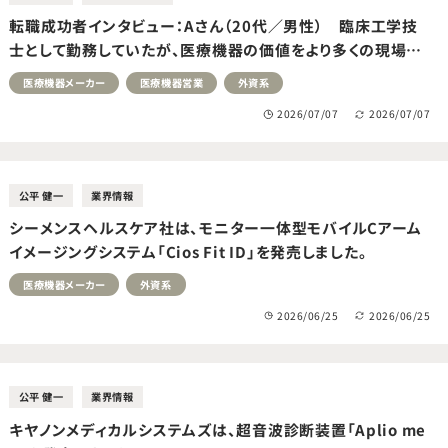
転職成功者インタビュー：Aさん（20代／男性） 臨床工学技
士として勤務していたが、医療機器の価値をより多くの現場へ
届けたいと考えたことをきっかけに転職活動を開始。医療機器
医療機器メーカー
医療機器営業
外資系
メーカーの営業職へ転職成功。
2026/07/07
2026/07/07
公平 健一
業界情報
シーメンスヘルスケア社は、モニター一体型モバイルCアーム
イメージングシステム「Cios Fit ID」を発売しました。
医療機器メーカー
外資系
2026/06/25
2026/06/25
公平 健一
業界情報
キヤノンメディカルシステムズは、超音波診断装置「Aplio me