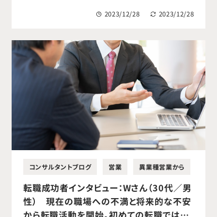
のやりがいを再認識し転職活動を開始。希
2023/12/28
2023/12/28
望の医療機器メーカーへ営業へ転職成功。
コンサルタントブログ
営業
異業種営業から
篠崎
転職成功者インタビュー：Wさん（30代／男
性） 現在の職場への不満と将来的な不安
から転職活動を開始。初めての転職ではあ