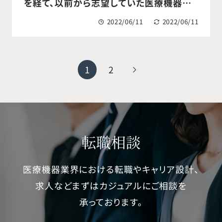
を経て、以前から志望していた医療機器メ
ーカーのフィールドサイエンティストへ転
2022/06/11
2022/06/11
職成功
1
2
転職相談
医療機器業界における転職やキャリア設計、
求人などまずはカジュアルにご相談を
承っております。