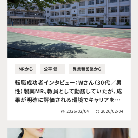
MRから
公平 健一
異業種営業から
転職成功者インタビュー：Wさん（30代／男
性）製薬MR、教員として勤務していたが、成
果が明確に評価される環境でキャリアを築
きたく転職活動を開始。医療機器メーカー
2026/02/04
2026/02/04
営業として転職成功。