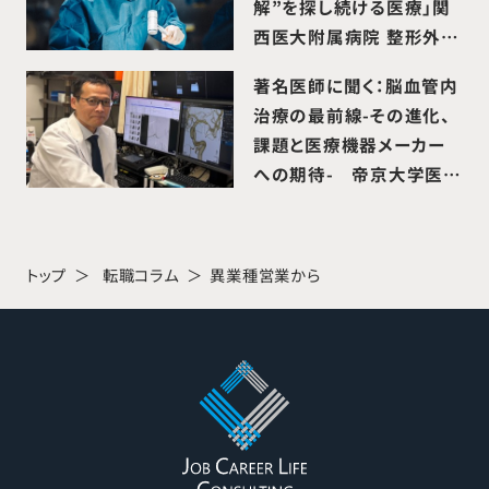
解”を探し続ける医療」関
西医大附属病院 整形外科
講師 石原昌幸 先生
著名医師に聞く：脳血管内
治療の最前線-その進化、
課題と医療機器メーカー
への期待- 帝京大学医学
部部附属病院 脳神経外科
教授 庄島正明 先生
トップ
転職コラム
異業種営業から