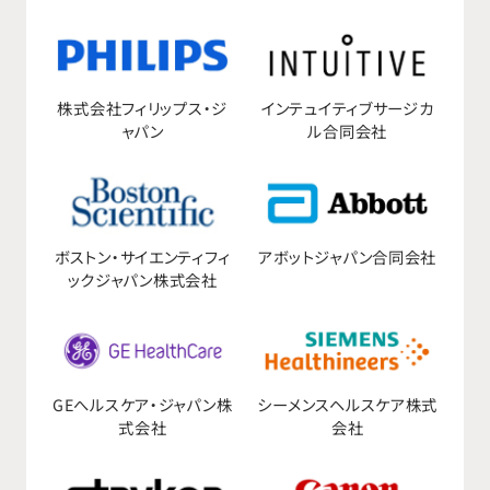
における製品ごとの仕様についてコンサル
ティングを行う。 ○社内で決められている手
順や規則に従い、決められた予算内で成果
株式会社フィリップス・ジ
インテュイティブサージカ
ャパン
ル合同会社
をあげる。 ○営業活動に伴う事務手続きな
どは締め切り厳守で遂行する。
ボストン・サイエンティフィ
アボットジャパン合同会社
ックジャパン株式会社
GEへルスケア・ジャパン株
シーメンスヘルスケア株式
式会社
会社