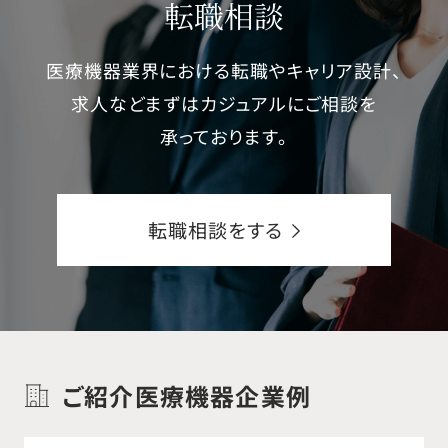
転職相談
効果的に関係構築し、サービスレベルを向
上させる。 ○リージョナルマネジャーとシニ
医療機器業界における転職やキャリア設計、
アマネジメントが決めた四半期ごと、月ごと
求人などまずはカジュアルにご相談を
の営業目標を達成する。 ○会計年度ごとに
承っております。
ビジネスプランを作成し、営業目標達成に
向けて、四半期ごと、月ごとの進捗レポート
を提出する。 ○営業チームの同僚と協力し、
転職相談をする
必要な場合はお互いの営業活動を積極的
にサポートをする。 ○新規ビジネスの機会を
積極的に開拓する。 ○製品向上の機会を見
つけ、品開発チーム、マーケティングチーム、
営業チームと連携する。 ○高い製品知識だ
ご紹介医療機器企業例
けにとどまらず、疾病に関する情報や技術
的な知識を習得するよう努める。 ○オペ室