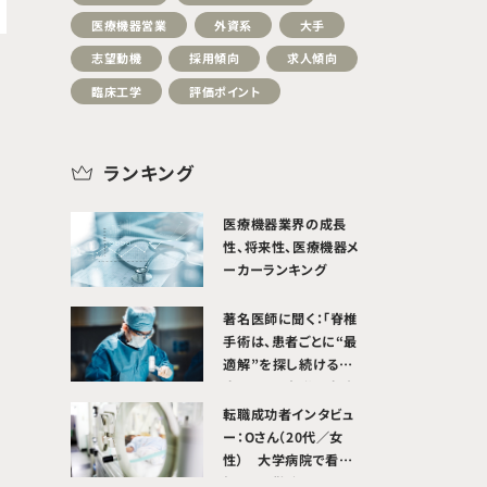
医療機器営業
外資系
大手
志望動機
採用傾向
求人傾向
臨床工学
評価ポイント
ランキング
医療機器業界の成長
性、将来性、医療機器メ
ーカーランキング
著名医師に聞く：「脊椎
手術は、患者ごとに“最
適解”を探し続ける医
療」関西医大附属病院
整形外科 講師 石原昌
転職成功者インタビュ
幸 先生
ー：Oさん（20代／女
性） 大学病院で看護
師として勤務していた