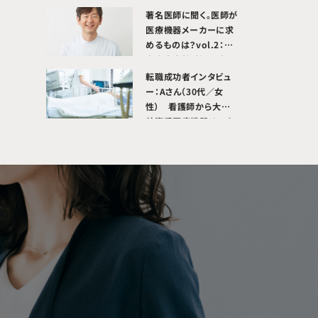
が、自身の頑張りや成果
著名医師に聞く。医師が
が正当に評価される環
医療機器メーカーに求
境で挑戦したいと転職
めるものは？vol.2：日
活動を開始。医療機器
本赤十字社愛知医療セ
メーカー営業職へ転職
ンター 名古屋第二病
転職成功者インタビュ
成功。
院 副院長 吉田幸彦
ー：Aさん（30代／女
先生
性） 看護師から大手
外資系医療機器メーカ
ーの安全管理関連ポジ
ションへ転職成功。