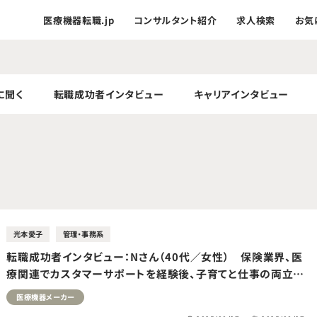
医療機器転職.jp
コンサルタント紹介
求人検索
お気
に聞く
転職成功者インタビュー
キャリアインタビュー
光本愛子
管理・事務系
転職成功者インタビュー：Nさん（40代／女性） 保険業界、医
療関連でカスタマーサポートを経験後、子育てと仕事の両立を
目指し、ワークライフバランス改善を理由に医療機器メーカー
医療機器メーカー
へ転職成功。